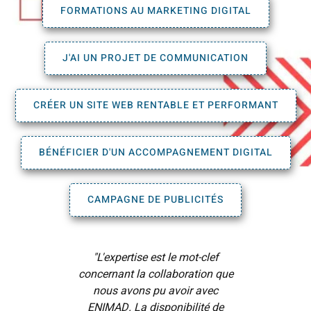
FORMATIONS AU MARKETING DIGITAL
J'AI UN PROJET DE COMMUNICATION
CRÉER UN SITE WEB RENTABLE ET PERFORMANT
BÉNÉFICIER D'UN ACCOMPAGNEMENT DIGITAL
CAMPAGNE DE PUBLICITÉS
"L'expertise est le mot-clef
"J'ai 
concernant la collaboration que
vente 
nous avons pu avoir avec
contre, 
ENIMAD. La disponibilité de
trouver