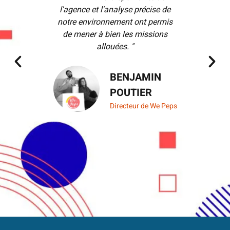
l'agence et l'analyse précise de
rende
notre environnement ont permis
rassuré
de mener à bien les missions
convenu 
allouées. "
pu m
comman
suis e
BENJAMIN
POUTIER
Directeur de We Peps