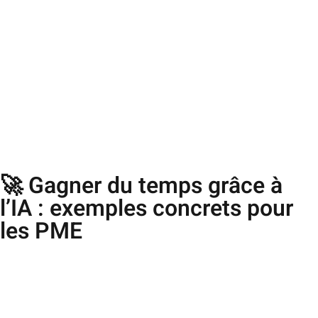
🚀 Gagner du temps grâce à
l’IA : exemples concrets pour
les PME​
Comment gagner du temps sans alourdir son organisation ? Dans cette
interview réalisée par TV Lunel, nous expliquons de manière claire et
accessible
comment les PME peuvent utiliser l’IA et l’automatisation
pour simplifier leur quotidien, optimiser leurs processus et rester
compétitives.