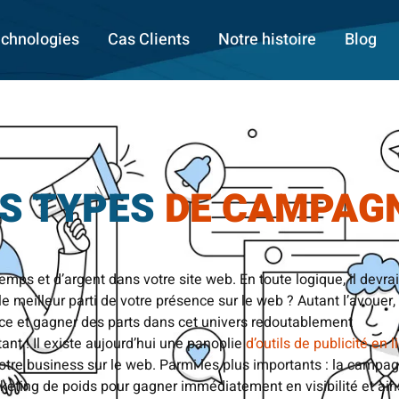
chnologies
Cas Clients
Notre histoire
Blog
TS TYPES
DE CAMPAG
ps et d’argent dans votre site web. En toute logique, il devrai
e meilleur parti de votre présence sur le web ? Autant l’avouer, 
lace et gagner des parts dans cet univers redoutablement
nt ! Il existe aujourd’hui une panoplie
d’outils de publicité en l
otre business sur le web. Parmi les plus importants : la campa
keting de poids pour gagner immédiatement en visibilité et ain