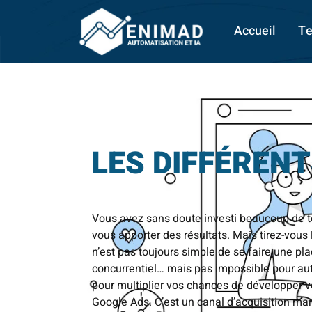
Accueil
Te
LES DIFFÉREN
Vous avez sans doute investi beaucoup de tem
vous apporter des résultats. Mais tirez-vous l
n’est pas toujours simple de se faire une p
concurrentiel… mais pas impossible pour auta
pour multiplier vos chances de développer v
Google Ads. C’est un canal d’acquisition mar