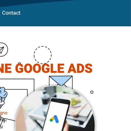
Contact
NE GOOGLE ADS
t
il
igne
gne
si