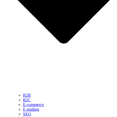
B2B
B2C
E-commerce
E-mailing
SEO