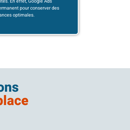
ntes. En effet, Google Ads
permanent pour conserver des
ances optimales.
ions
place