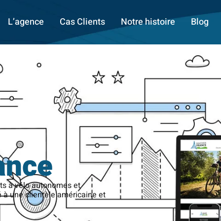
L’agence
Cas Clients
Notre histoire
Blog
ance
its à vélo autonomes et
é à une clientèle américaine et