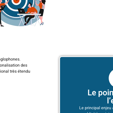
nglophones.
ionalisation des
ional très étendu
Le poi
l
Le principal enjeu 