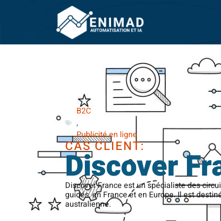
B2C
,
Publicité en ligne
CAS CLIENT:
Discover Fr
Discover France est un spécialiste des circu
guidés, en France et en Europe. Il est destin
australienne.