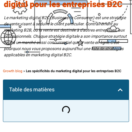
digital pour les entreprises B2C
Le marketing digital B2C (Business to Consumer) est une stratégie
de vente visant à séduire le client particulier. Contrairement au
marketing B2B, où la vente est destinée à d'autres entreprises, aux
professionnels. Chaque stratégie digitale a son importance surtout
face à un marché aussi concurrentiel que la vente en ligne.C'est
pourquoi nous vous proposons aujourd'hui une liste de stratégies
applicables en marketing digital B2C.
Growth blog
»
Les spécificités du marketing digital pour les entreprises B2C
Table des matières