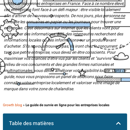
petites et moyennes entreprises en France. Face à ce nombre élevé,
ces entreprises font face à un défi majeur : être visible localement
afin d’attirer de nouveaux prospects. De nos jours, plus personne ne
consulte les annuaires en papier ou les journaux pour trouver une
entreprise. C’est désormais sur Internet que les clients vont pour
rechercher des informations. 80% des internautes recherchent des
informations locales ou des informations sur un produit avant
d’acheter. S’ils ne vous trouvent pas, ils iront chez le concurrent. En
tant que petite entreprise, vous devez en être conscients. Pour
maximiser vos chances d’être vus par les clients et “survivre” au
milieu de vos concurrents et des grandes firmes nationales et
multinationales, vous devez améliorer votre visibilité locale. Dans ce
guide, nous vous proposons un panel de solutions pour faire
connaître votre entreprise localement et valoriser votre image de
marque dans votre zone de chalandise.
Growth blog
»
Le guide de survie en ligne pour les entreprises locales
Table des matières