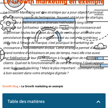
Le Growth marketing en exemple
Le Growth Marketing est une stratégie qui a pour objectif principal
la croissance rapide de l'entreprise. Souvent utilisé par les startups,
il consiste à mettre en place diverses méthodes à long terme
centrées sur l'utilisateur. L'objectif du marketing de croissance est
d'optimiser toutes les étapes du cycle de vente pour atteindre une
persistance maximale. La croissance est au cœur de nombreux
défis liés à l'image de marque, c'est pourquoi le marketing de
croissance a naturellement évolué. Cette stratégie permet d'avoir un
grand nombre d'utilisateurs en peu de temps, mais elle vise aussi
leur fidélisation et leur participation à l'acquisition de nouveaux
clients. Quel est le fonctionnement de cette stratégie ? Quel rapport
avec le Growth Hacking ? Mais le plus important : comment l'utiliser
à bon escient dans votre stratégie digitale ?
Growth blog
»
Le Growth marketing en exemple
Table des matières