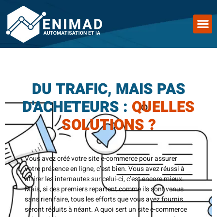
DU TRAFIC, MAIS PAS
D'ACHETEURS :
QUELLES
SOLUTIONS ?
Vous avez créé votre site e-commerce pour assurer
votre présence en ligne, c’est bien. Vous avez réussi à
attirer les internautes sur celui-ci, c’est encore mieux.
Mais, si ces premiers repartent comme ils sont venus
sans rien faire, tous les efforts que vous avez fournis
seront réduits à néant. A quoi sert un site e-commerce