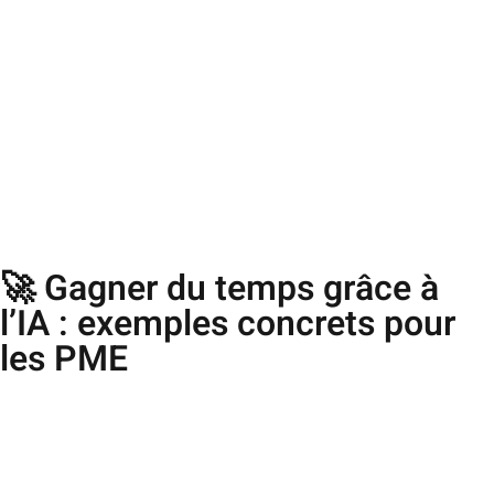
🚀 Gagner du temps grâce à
l’IA : exemples concrets pour
les PME​
Comment gagner du temps sans alourdir son organisation ? Dans cette
interview réalisée par TV Lunel, nous expliquons de manière claire et
accessible
comment les PME peuvent utiliser l’IA et l’automatisation
pour simplifier leur quotidien, optimiser leurs processus et rester
compétitives.