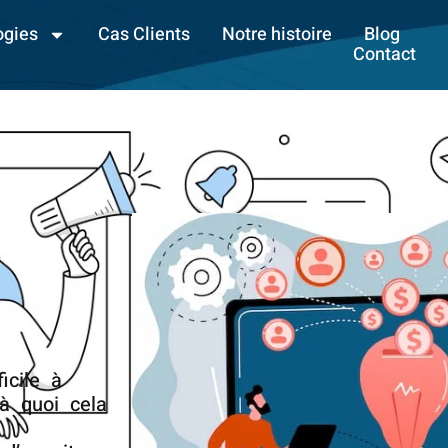
ogies
Cas Clients
Notre histoire
Blog
Contact
icile à
à quoi cela