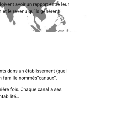
doivent avoir un rapport entre leur
n et le revenu qu’ils génèrent
ents dans un établissement (quel
r en famille nommés“canaux”.
mière fois. Chaque canal a ses
ntabilité…