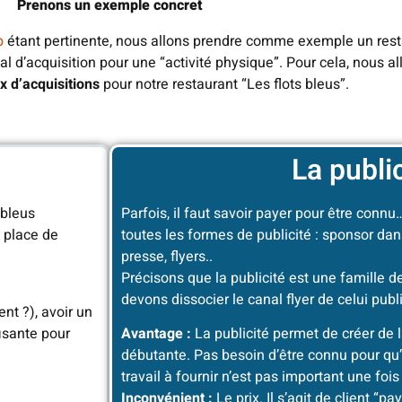
Prenons un exemple concret
b
étant pertinente, nous allons prendre comme exemple un restau
al d’acquisition pour une “activité physique”. Pour cela, nous al
x d’acquisitions
pour notre restaurant “Les flots bleus”.
La publi
 bleus
Parfois, il faut savoir payer pour être conn
 place de
toutes les formes de publicité : sponsor da
presse, flyers..
Précisons que la publicité est une famille d
devons dissocier le canal flyer de celui publ
ent ?), avoir un
isante pour
Avantage :
La publicité permet de créer de l
débutante. Pas besoin d’être connu pour qu’
travail à fournir n’est pas important une fois 
Inconvénient :
Le prix. Il s’agit de client “pa