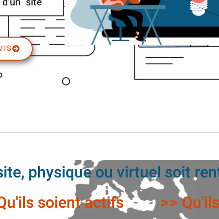
 d’un site
VIS
te, physique ou virtuel soit rent
Qu'ils soient actifs
>> Qu'il