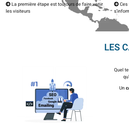
La première étape est toujours de faire venir
Ces v
les visiteurs
s’infor
LES 
Quel te
qu
Un
c