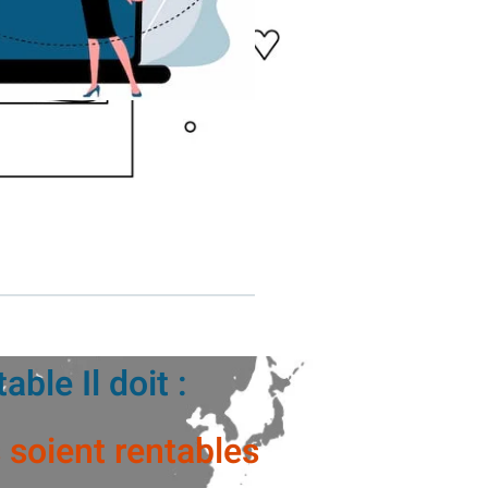
able Il doit :
s soient rentables