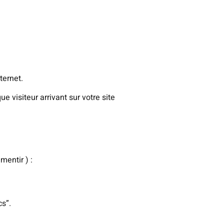
ternet.
 visiteur arrivant sur votre site
entir ) :
cs”.