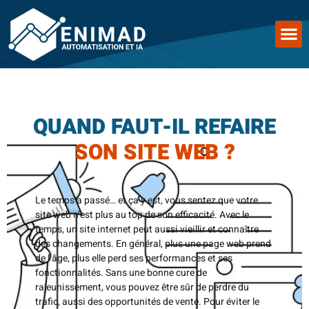
QUAND FAUT-IL REFAIRE
SON SITE WEB ?
Le temps a passé… et ça y est, vous sentez que votre
site web n’est plus au top de son efficacité. Avec le
temps, un site internet peut aussi vieillir et connaître
des changements. En général, plus une page web prend
de l’âge, plus elle perd ses performances et ses
fonctionnalités. Sans une bonne cure de
rajeunissement, vous pouvez être sûr de perdre du
trafic, aussi des opportunités de vente. Pour éviter le