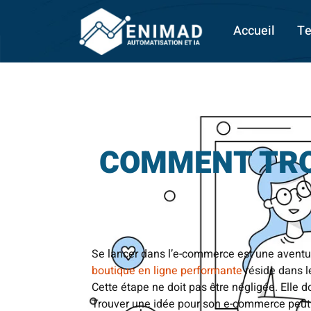
Accueil
Te
COMMENT TRO
Se lancer dans l’e-commerce est une aventur
boutique en ligne performante
réside dans l
Cette étape ne doit pas être négligée. Elle 
Trouver une idée pour son e-commerce peut ê