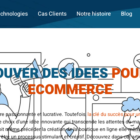
chnologies
Cas Clients
Notre histoire
Blog
UVER DES IDEES
POU
ECOMMERCE
e passionnante et lucrative. Toutefois,
la clé du succès pour u
e choix d’une idée innovante qui transcende les attentes du ma
doit même précéder la création de la boutique en ligne elle-mêm
tre un processus stimulant et créatif. Découvrez dans cet arti