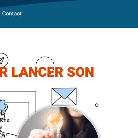
Contact
R LANCER SON
ne
rché.
e.
cle