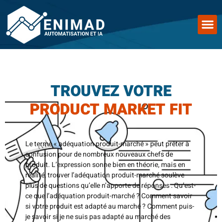
TROUVEZ VOTRE
PRODUCT MARKET FIT
Le terme « adéquation produit-marché » peut prêter à
confusion pour de nombreux nouveaux chefs de
produit. L’expression sonne bien en théorie, mais en
réalité, trouver l’adéquation produit-marché soulève
plus de questions qu’elle n’apporte de réponses : Qu’est-
ce que l’adéquation produit-marché ? Comment savoir
si votre produit est adapté au marché ? Comment puis-
je savoir si je ne suis pas adapté au marché des