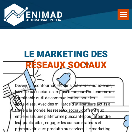
LE MARKETING DES
RÉSEAUX SOCIAUX
Devenus incontournables dans notre vie quotidienne,
les réseaux sociaux s’imposent aujourd’hui comme un
formidable outil de communication pour les
entreprises. Avec des milliards d’utilisateurs actifs à
travers le monde, les réseaux sociaux offrent aux
entreprises une plateforme puissante pour atteindre
leur public cible, engager les consommateurs et
promouvoir leurs produits ou services. Le marketing