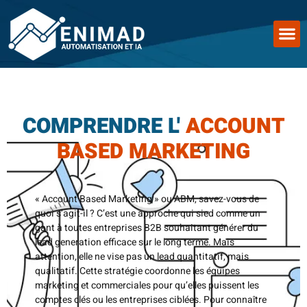
COMPRENDRE L'
ACCOUNT
BASED MARKETING
« Account Based Marketing » ou ABM, savez-vous de
quoi s’agit-il ? C’est une approche qui sied comme un
gant à toutes entreprises B2B souhaitant générer du
lead generation efficace sur le long terme. Mais
attention, elle ne vise pas un lead quantitatif, mais
qualitatif. Cette stratégie coordonne les équipes
marketing et commerciales pour qu’elles puissent les
comptes clés ou les entreprises ciblées. Pour connaître